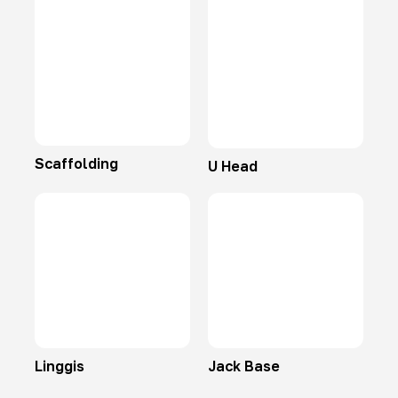
Scaffolding
U Head
Linggis
Jack Base