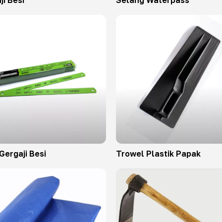
ji Besi
Selang Waterpass
Gergaji Besi
Trowel Plastik Papak