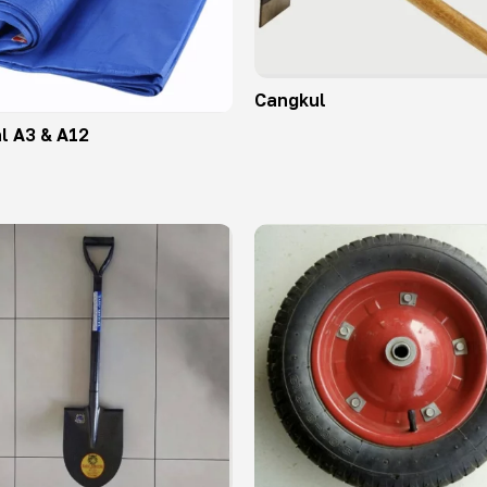
Cangkul
l A3 & A12