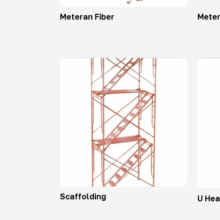
Meteran Fiber
Mete
Scaffolding
U He