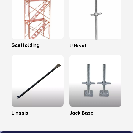
Scaffolding
U Head
Linggis
Jack Base