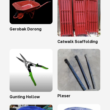
Gerobak Dorong
Catwalk Scaffolding
Pleser
Gunting Hollow