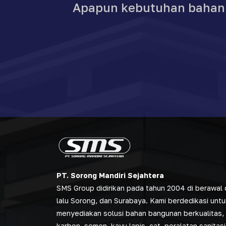
Apapun kebutuhan bahan b
PT. Sorong Mandiri Sejahtera
SMS Group didirikan pada tahun 2004 di berawal d
lalu Sorong, dan Surabaya. Kami berdedikasi untu
menyediakan solusi bahan bangunan berkualitas, 
karbon, semen, kayu lapis, cat, peralatan sanitasi