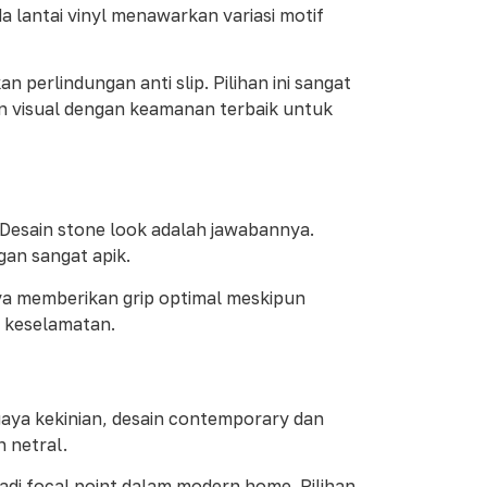
a lantai vinyl menawarkan variasi motif
 perlindungan anti slip. Pilihan ini sangat
n visual dengan keamanan terbaik untuk
Desain stone look adalah jawabannya.
ngan sangat apik.
ya memberikan grip optimal meskipun
n keselamatan.
gaya kekinian, desain contemporary dan
 netral.
jadi focal point dalam modern home. Pilihan