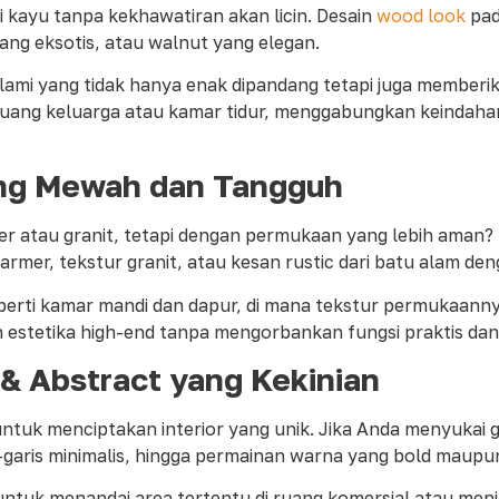
kayu tanpa kekhawatiran akan licin. Desain
wood look
pad
yang eksotis, atau walnut yang elegan.
ami yang tidak hanya enak dipandang tetapi juga memberikan
ruang keluarga atau kamar tidur, menggabungkan keindaha
ang Mewah dan Tangguh
r atau granit, tetapi dengan permukaan yang lebih aman? 
 marmer, tekstur granit, atau kesan rustic dari batu alam de
eperti kamar mandi dan dapur, di mana tekstur permukaann
n estetika high-end tanpa mengorbankan fungsi praktis da
& Abstract yang Kekinian
ntuk menciptakan interior yang unik. Jika Anda menyukai 
garis minimalis, hingga permainan warna yang bold maupun
k untuk menandai area tertentu di ruang komersial atau men